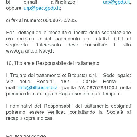
b) e-mail all'indirizzo:
urp@gpdp.it
,
oppure
urp@pec.gpdp.it
;
c) fax al numero: 06/69677.3785.
Per i dettagli delle modalità di inoltro della segnalazione
e/o reclamo e del pagamento dei relativi diritti di
segreteria l’interessato deve consultare il sito
www.garanteprivacy.it
16. Titolare e Responsabile del trattamento
Il Titolare del trattamento è: Bitbuster s.r.l.. - Sede legale:
Via delle Rondini, 162 - 00169 Roma –
mail:
info@bitbuster.biz
- partita IVA 06757891004, nella
persona del suo Legale Rappresentante pro-tempore.
I nominativi dei Responsabili del trattamento designati
potranno essere verificati contattando la Società ai
recapiti sopra indicati.
Politica dei cookie