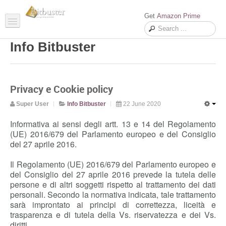
Get
Amazon Prime
Info Bitbuster
Home
Products
Privacy e Cookie policy
Super User
Info Bitbuster
22 June 2020
Informativa ai sensi degli artt. 13 e 14 del Regolamento
(UE) 2016/679 del Parlamento europeo e del Consiglio
del 27 aprile 2016.
Il Regolamento (UE) 2016/679 del Parlamento europeo e
del Consiglio del 27 aprile 2016 prevede la tutela delle
Our
Bitbuster Central
is one place to manage all Bitbuster apps. With
persone e di altri soggetti rispetto al trattamento dei dati
your Bitbuster ID you can manage any app, linked remoted machines,
personali. Secondo la normativa indicata, tale trattamento
parameters
sarà improntato ai principi di correttezza, liceità e
trasparenza e di tutela della Vs. riservatezza e dei Vs.
Open Bitbuster Central
diritti.