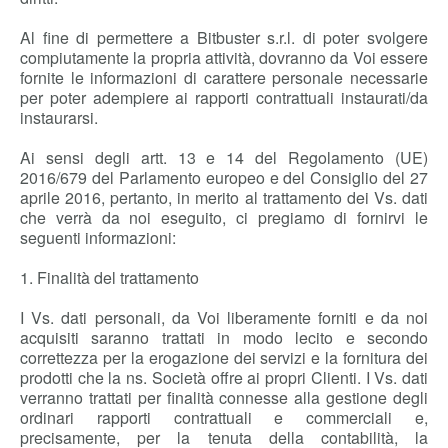
Al fine di permettere a Bitbuster s.r.l. di poter svolgere
compiutamente la propria attività, dovranno da Voi essere
fornite le informazioni di carattere personale necessarie
Buy
per poter adempiere ai rapporti contrattuali instaurati/da
instaurarsi.
RDP Security Manager
Ai sensi degli artt. 13 e 14 del Regolamento (UE)
Services
2016/679 del Parlamento europeo e del Consiglio del 27
aprile 2016, pertanto, in merito al trattamento dei Vs. dati
About us
che verrà da noi eseguito, ci pregiamo di fornirvi le
seguenti informazioni:
Contact Us
1. Finalità del trattamento
I Vs. dati personali, da Voi liberamente forniti e da noi
acquisiti saranno trattati in modo lecito e secondo
correttezza per la erogazione dei servizi e la fornitura dei
prodotti che la ns. Società offre ai propri Clienti. I Vs. dati
verranno trattati per finalità connesse alla gestione degli
ordinari rapporti contrattuali e commerciali e,
precisamente, per la tenuta della contabilità, la